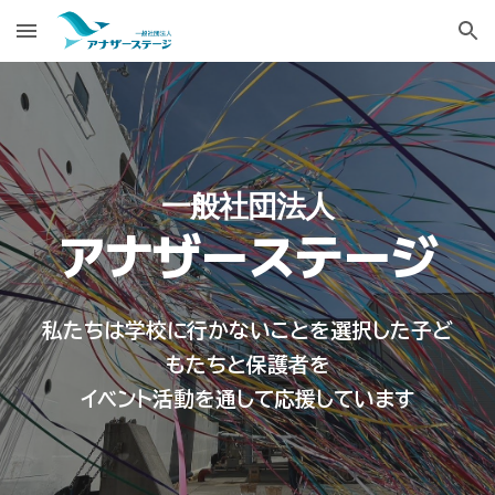
Skip to main content
Skip to navigation
一般社団法人
アナザーステージ
私たちは学校に行かないことを選択した
子ど
もたち
と保護者を
イベント活動を通して応援しています